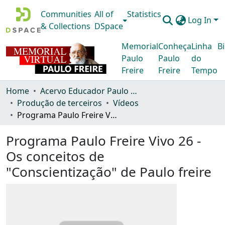
Communities
All of
Statistics
Log In
& Collections
DSpace
Memorial
Conheça
Linha
Bi
Paulo
Paulo
do
Freire
Freire
Tempo
Home
Acervo Educador Paulo Freire
Produção de terceiros
Vídeos
Programa Paulo Freire Vivo 26 - Os conceitos de "Conscientização" de Paulo freire
Programa Paulo Freire Vivo 26 -
Os conceitos de
"Conscientização" de Paulo freire