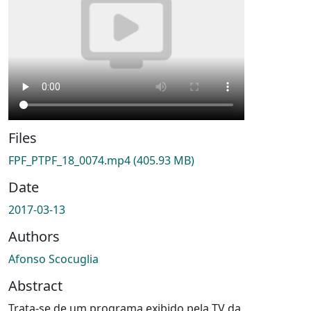
Files
FPF_PTPF_18_0074.mp4
(405.93 MB)
Date
2017-03-13
Authors
Afonso Scocuglia
Abstract
Trata-se de um programa exibido pela TV da