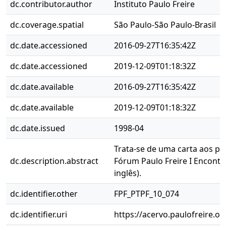
dc.contributor.author
Instituto Paulo Freire
dc.coverage.spatial
São Paulo-São Paulo-Brasil
dc.date.accessioned
2016-09-27T16:35:42Z
dc.date.accessioned
2019-12-09T01:18:32Z
dc.date.available
2016-09-27T16:35:42Z
dc.date.available
2019-12-09T01:18:32Z
dc.date.issued
1998-04
Trata-se de uma carta aos pa
dc.description.abstract
Fórum Paulo Freire I Encontr
inglês).
dc.identifier.other
FPF_PTPF_10_074
dc.identifier.uri
https://acervo.paulofreire.o