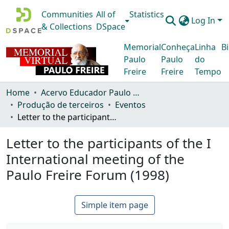
Communities
All of
Statistics
Log In
& Collections
DSpace
Memorial
Conheça
Linha
Bi
Paulo
Paulo
do
Freire
Freire
Tempo
Home
Acervo Educador Paulo Freire
Produção de terceiros
Eventos
Letter to the participants of the I International meeting of the Paulo Freire Forum (1998)
Letter to the participants of the I
International meeting of the
Paulo Freire Forum (1998)
Simple item page