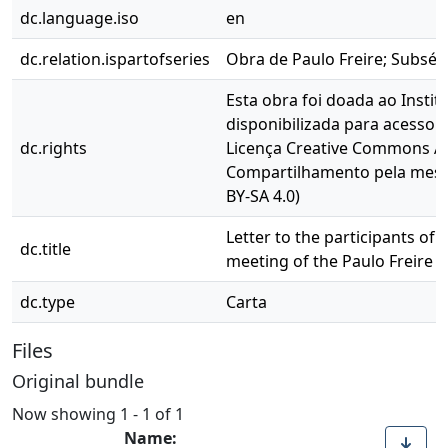
dc.language.iso
en
dc.relation.ispartofseries
Obra de Paulo Freire; Subsér
Esta obra foi doada ao Instit
disponibilizada para acesso 
dc.rights
Licença Creative Commons At
Compartilhamento pela mesma
BY-SA 4.0)
Letter to the participants of t
dc.title
meeting of the Paulo Freire 
dc.type
Carta
Files
Original bundle
Now showing
1 - 1 of 1
Name: