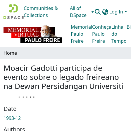
Communities &
All of
Log In
Collections
DSpace
Memorial
Conheça
Linha
Bi
Paulo
Paulo
do
Freire
Freire
Tempo
Home
Moacir Gadotti participa de
evento sobre o legado freireano
na Dewan Persidangan Universiti
Date
1993-12
Authors