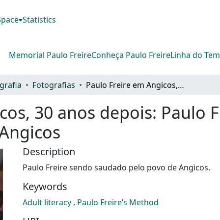
DSpace
Statistics
Memorial Paulo Freire
Conheça Paulo Freire
Linha do Te
grafia
Fotografias
Paulo Freire em Angicos, 30 anos depois: Paulo Freire recebendo o título de Cidadão de Angicos
cos, 30 anos depois: Paulo 
 Angicos
Description
Paulo Freire sendo saudado pelo povo de Angicos.
Keywords
Adult literacy
,
Paulo Freire’s Method