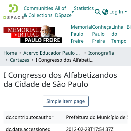
Communities
All of
Statistics
Log In
& Collections
DSpace
Memorial
Conheça
Linha
Bi
Paulo
Paulo
do
Freire
Freire
Tempo
Home
Acervo Educador Paulo Freire
Iconografia
Cartazes
I Congresso dos Alfabetizandos da Cidade de São Paulo
I Congresso dos Alfabetizandos
da Cidade de São Paulo
Simple item page
dc.contributor.author
Prefeitura do Município de S
dc.date.accessioned
2012-02-28T17:54:37Z