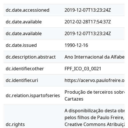
dc.date.accessioned
2019-12-07T13:23:24Z
dc.date.available
2012-02-28T17:54:37Z
dc.date.available
2019-12-07T13:23:24Z
dc.date.issued
1990-12-16
dc.description.abstract
Ano Internacional da Alfabet
dc.identifier.other
FPF_ICO_03_0021
dc.identifier.uri
https://acervo.paulofreire.o
Produção de terceiros sobre P
dc.relation.ispartofseries
Cartazes
A disponibilização desta obra
pelos filhos de Paulo Freire, 
dc.rights
Creative Commons Atribuição