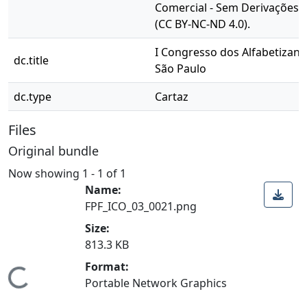
Comercial - Sem Derivações 4
(CC BY-NC-ND 4.0).
I Congresso dos Alfabetizan
dc.title
São Paulo
dc.type
Cartaz
Files
Original bundle
Now showing
1 - 1 of 1
Name:
FPF_ICO_03_0021.png
Size:
813.3 KB
Format:
Loading...
Portable Network Graphics