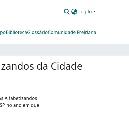
Log In
mpo
Biblioteca
Glossário
Comunidade Freiriana
tizandos da Cidade
os Alfabetizandos
-SP no ano em que