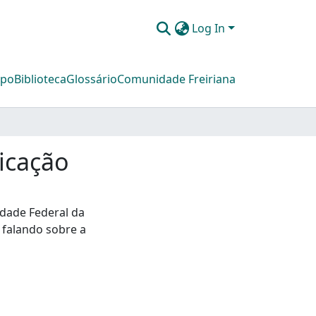
Log In
mpo
Biblioteca
Glossário
Comunidade Freiriana
icação
idade Federal da
, falando sobre a