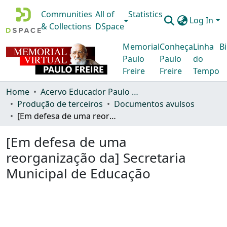
Communities
All of
Statistics
Log In
& Collections
DSpace
Memorial
Conheça
Linha
Bi
Paulo
Paulo
do
Freire
Freire
Tempo
Home
Acervo Educador Paulo Freire
Produção de terceiros
Documentos avulsos
[Em defesa de uma reorganização da] Secretaria Municipal de Educação
[Em defesa de uma
reorganização da] Secretaria
Municipal de Educação