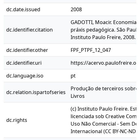
dc.date.issued
2008
GADOTTI, Moacir. Economia s
dc.identifier.citation
práxis pedagógica. São Paulo:
Instituto Paulo Freire, 2008.
dc.identifier.other
FPF_PTPF_12_047
dc.identifier.uri
https://acervo.paulofreire.o
dc.language.iso
pt
Produção de terceiros sobre P
dc.relation.ispartofseries
Livros
(c) Instituto Paulo Freire. Est
licenciada sob Creative Comm
dc.rights
Uso Não Comercial - Sem Der
Internacional (CC BY-NC-ND 4