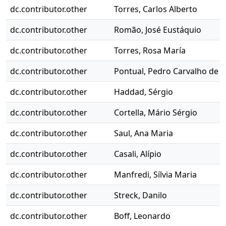
dc.contributor.other
Torres, Carlos Alberto
dc.contributor.other
Romão, José Eustáquio
dc.contributor.other
Torres, Rosa María
dc.contributor.other
Pontual, Pedro Carvalho de
dc.contributor.other
Haddad, Sérgio
dc.contributor.other
Cortella, Mário Sérgio
dc.contributor.other
Saul, Ana Maria
dc.contributor.other
Casali, Alípio
dc.contributor.other
Manfredi, Sílvia Maria
dc.contributor.other
Streck, Danilo
dc.contributor.other
Boff, Leonardo