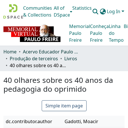
Communities
All of
Statistics
Log In
& Collections
DSpace
Memorial
Conheça
Linha
Bi
Paulo
Paulo
do
Freire
Freire
Tempo
Home
Acervo Educador Paulo Freire
Produção de terceiros
Livros
40 olhares sobre os 40 anos da pedagogia do oprimido
40 olhares sobre os 40 anos da
pedagogia do oprimido
Simple item page
dc.contributor.author
Gadotti, Moacir