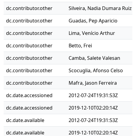
dc.contributor.other
Silveira, Nadia Dumara Ruiz
dc.contributor.other
Guadas, Pep Aparicio
dc.contributor.other
Lima, Venício Arthur
dc.contributor.other
Betto, Frei
dc.contributor.other
Camba, Salete Valesan
dc.contributor.other
Scocuglia, Afonso Celso
dc.contributor.other
Mafra, Jason Ferreira
dc.date.accessioned
2012-07-24T19:31:53Z
dc.date.accessioned
2019-12-10T02:20:14Z
dc.date.available
2012-07-24T19:31:53Z
dc.date.available
2019-12-10T02:20:14Z