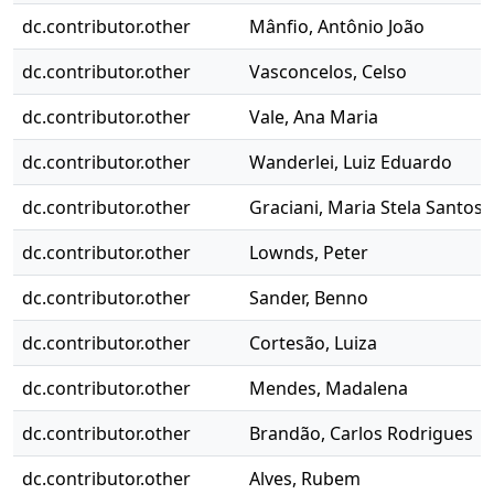
dc.contributor.other
Mânfio, Antônio João
dc.contributor.other
Vasconcelos, Celso
dc.contributor.other
Vale, Ana Maria
dc.contributor.other
Wanderlei, Luiz Eduardo
dc.contributor.other
Graciani, Maria Stela Santos
dc.contributor.other
Lownds, Peter
dc.contributor.other
Sander, Benno
dc.contributor.other
Cortesão, Luiza
dc.contributor.other
Mendes, Madalena
dc.contributor.other
Brandão, Carlos Rodrigues
dc.contributor.other
Alves, Rubem