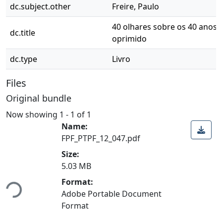
dc.subject.other
Freire, Paulo
40 olhares sobre os 40 anos
dc.title
oprimido
dc.type
Livro
Files
Original bundle
Now showing
1 - 1 of 1
Name:
FPF_PTPF_12_047.pdf
Size:
Loading...
5.03 MB
Format:
Adobe Portable Document
Format