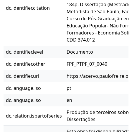
184p. Dissertação (Mestrado
dc.identifier.citation
Metodista de São Paulo, Facu
Curso de Pós-Graduação em 
Educação Popular- Não Form
Formadores - Economia Solid
CDD 374.012
dc.identifier.level
Documento
dc.identifier.other
FPF_PTPF_07_0040
dc.identifier.uri
https://acervo.paulofreire.o
dc.language.iso
pt
dc.language.iso
en
Produção de terceiros sobre P
dc.relation.ispartofseries
Dissertações
Esta obra foi disponibilizada