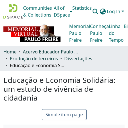
Communities
All of
Statistics
Log In
& Collections
DSpace
Memorial
Conheça
Linha
Bi
Paulo
Paulo
do
Freire
Freire
Tempo
Home
Acervo Educador Paulo Freire
Produção de terceiros
Dissertações
Educação e Economia Solidária: um estudo de vivência de cidadania
Educação e Economia Solidária:
um estudo de vivência de
cidadania
Simple item page