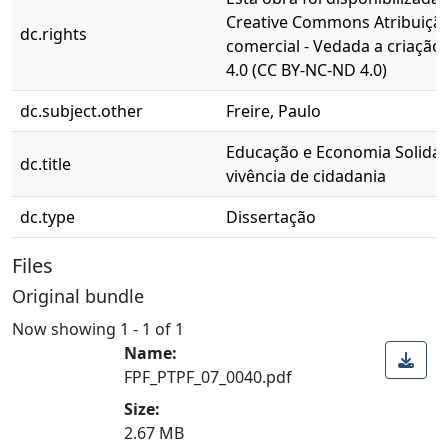
Creative Commons Atribuição
dc.rights
comercial - Vedada a criação
4.0 (CC BY-NC-ND 4.0)
dc.subject.other
Freire, Paulo
Educação e Economia Solidár
dc.title
vivência de cidadania
dc.type
Dissertação
Files
Original bundle
Now showing
1 - 1 of 1
Name:
FPF_PTPF_07_0040.pdf
Size:
2.67 MB