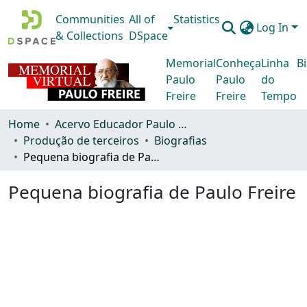
Communities
All of
Statistics
Log In
& Collections
DSpace
Memorial
Conheça
Linha
Bi
Paulo
Paulo
do
Freire
Freire
Tempo
Home
Acervo Educador Paulo Freire
Produção de terceiros
Biografias
Pequena biografia de Paulo Freire
Pequena biografia de Paulo Freire