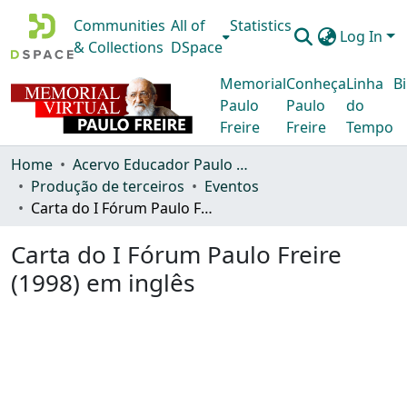
Communities
All of
Statistics
Log In
& Collections
DSpace
Memorial
Conheça
Linha
Bi
Paulo
Paulo
do
Freire
Freire
Tempo
Home
Acervo Educador Paulo Freire
Produção de terceiros
Eventos
Carta do I Fórum Paulo Freire (1998) em inglês
Carta do I Fórum Paulo Freire
(1998) em inglês