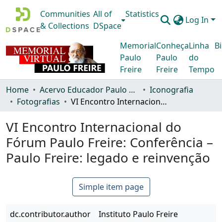
Communities
All of
Statistics
Log In
& Collections
DSpace
Memorial
Conheça
Linha
Bi
Paulo
Paulo
do
Freire
Freire
Tempo
Home
Acervo Educador Paulo Freire
Iconografia
Fotografias
VI Encontro Internacional do Fórum Paulo Freire: Conferência – Paulo Freire: legado e reinvenção
VI Encontro Internacional do
Fórum Paulo Freire: Conferência –
Paulo Freire: legado e reinvenção
Simple item page
dc.contributor.author
Instituto Paulo Freire