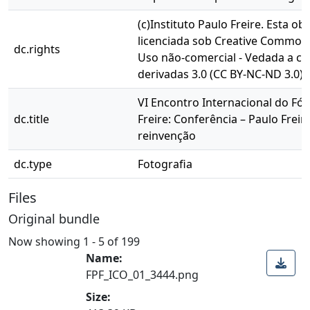
(c)Instituto Paulo Freire. Esta ob
licenciada sob Creative Commons
dc.rights
Uso não-comercial - Vedada a cr
derivadas 3.0 (CC BY-NC-ND 3.0)
VI Encontro Internacional do Fó
dc.title
Freire: Conferência – Paulo Freir
reinvenção
dc.type
Fotografia
Files
Original bundle
Now showing
1 - 5 of 199
Name:
FPF_ICO_01_3444.png
Size: