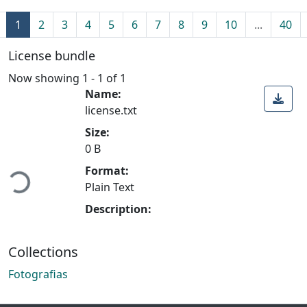
1
2
3
4
5
6
7
8
9
10
...
40
License bundle
Now showing
1 - 1 of 1
Name:
license.txt
Size:
Loading...
0 B
Format:
Plain Text
Description:
Collections
Fotografias