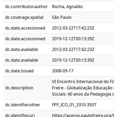
dc.contributor.author
Rocha, Agnaldo
dc.coverage.spatial
São Paulo
dc.date.accessioned
2012-03-22T17:42:23Z
dc.date.accessioned
2019-12-12T00:13:39Z
dc.date.available
2012-03-22T17:42:23Z
dc.date.available
2019-12-12T00:13:39Z
dc.date.issued
2008-09-17
VI Encontro Internacional do Fó
dc.description
Freire - Globalização Educação 
Sociais: 40 anos da Pedagogia d
dc.identifier.other
FPF_ICO_01_3310-3507
dc.identifier.uri
https://acervo.paulofreire.org/