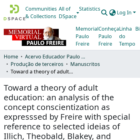
Communities
All of
Statistics
Log In
& Collections
DSpace
Memorial
Conheça
Linha
Bi
Paulo
Paulo
do
Freire
Freire
Tempo
Home
Acervo Educador Paulo Freire
Produção de terceiros
Manuscritos
Toward a theory of adult education: an analysis of the concept conscientization as expresssed by Freire with special reference to selected ideias of Illich, Theobald, Blakey, and Drucker
Toward a theory of adult
education: an analysis of the
concept conscientization as
expresssed by Freire with special
reference to selected ideias of
Illich, Theobald, Blakey, and