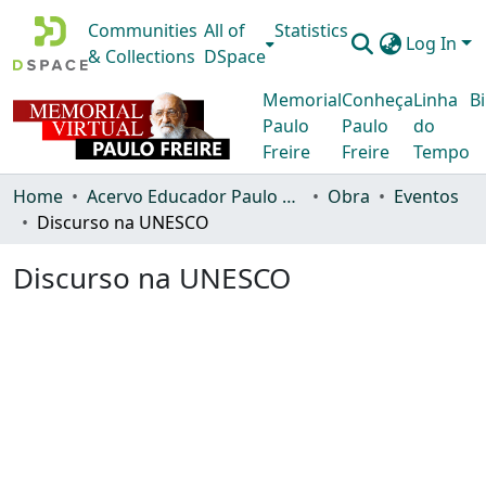
Communities
All of
Statistics
Log In
& Collections
DSpace
Memorial
Conheça
Linha
Bi
Paulo
Paulo
do
Freire
Freire
Tempo
Home
Acervo Educador Paulo Freire
Obra
Eventos
Discurso na UNESCO
Discurso na UNESCO