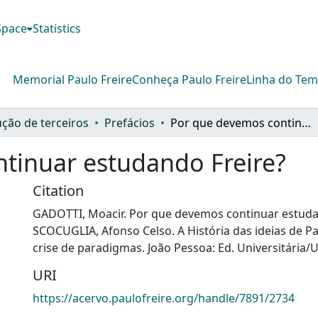
DSpace
Statistics
Memorial Paulo Freire
Conheça Paulo Freire
Linha do Te
ção de terceiros
Prefácios
Por que devemos continuar estudando Freire?
tinuar estudando Freire?
Citation
GADOTTI, Moacir. Por que devemos continuar estudan
SCOCUGLIA, Afonso Celso. A História das ideias de Pau
crise de paradigmas. João Pessoa: Ed. Universitária/
URI
https://acervo.paulofreire.org/handle/7891/2734