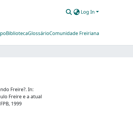
Log In
mpo
Biblioteca
Glossário
Comunidade Freiriana
do Freire?. In:
lo Freire e a atual
UFPB, 1999