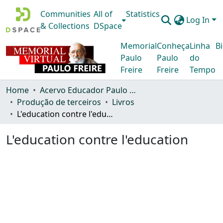
Communities
All of
Statistics
Log In
& Collections
DSpace
Memorial
Conheça
Linha
Bi
Paulo
Paulo
do
Freire
Freire
Tempo
Home
Acervo Educador Paulo Freire
Produção de terceiros
Livros
L'education contre l'education
L'education contre l'education