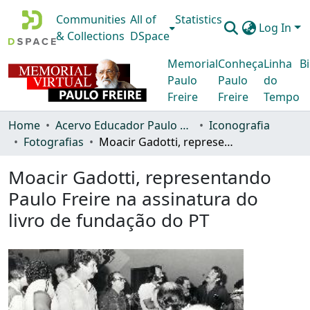
Communities
All of
Statistics
Log In
& Collections
DSpace
Memorial
Conheça
Linha
Bi
Paulo
Paulo
do
Freire
Freire
Tempo
Home
Acervo Educador Paulo Freire
Iconografia
Fotografias
Moacir Gadotti, representando Paulo Freire na assinatura do livro de fundação do PT
Moacir Gadotti, representando
Paulo Freire na assinatura do
livro de fundação do PT