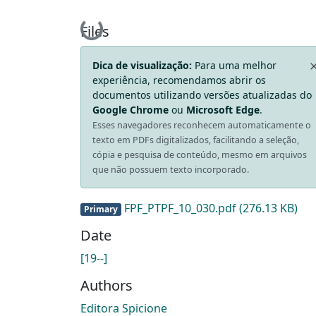
Loading...
Files
Dica de visualização:
Para uma melhor
experiência, recomendamos abrir os
documentos utilizando versões atualizadas do
Google Chrome
ou
Microsoft Edge
.
Esses navegadores reconhecem automaticamente o
texto em PDFs digitalizados, facilitando a seleção,
cópia e pesquisa de conteúdo, mesmo em arquivos
que não possuem texto incorporado.
FPF_PTPF_10_030.pdf
(276.13 KB)
Primary
Date
[19--]
Authors
Editora Spicione