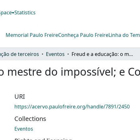
DSpace
Statistics
Memorial Paulo Freire
Conheça Paulo Freire
Linha do Te
ção de terceiros
Eventos
Freud e a educação: o mestre do impossível; e Convite à leitura de Paulo Freire
o mestre do impossível; e Con
URI
https://acervo.paulofreire.org/handle/7891/2450
Collections
Eventos