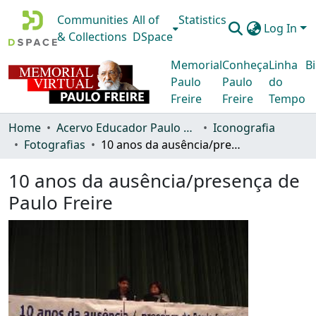
Communities
All of
Statistics
Log In
& Collections
DSpace
Memorial
Conheça
Linha
Bi
Paulo
Paulo
do
Freire
Freire
Tempo
Home
Acervo Educador Paulo Freire
Iconografia
Fotografias
10 anos da ausência/presença de Paulo Freire
10 anos da ausência/presença de
Paulo Freire