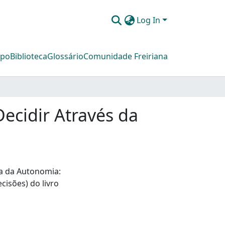
Log In
mpo
Biblioteca
Glossário
Comunidade Freiriana
ecidir Através da
ia da Autonomia:
cisões) do livro