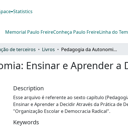
DSpace
Statistics
Memorial Paulo Freire
Conheça Paulo Freire
Linha do Te
ção de terceiros
Livros
Pedagogia da Autonomia: Ensinar e Aprender a Decidir Através da Prática de Decisões
mia: Ensinar e Aprender a D
Description
Esse arquivo é referente ao sexto capítulo (Pedagog
Ensinar e Aprender a Decidir Através da Prática de De
"Organização Escolar e Democracia Radical".
Keywords