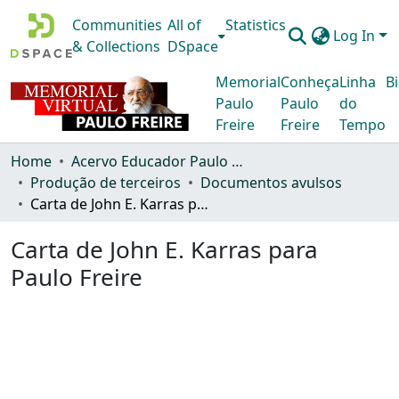
Communities
All of
Statistics
Log In
& Collections
DSpace
Memorial
Conheça
Linha
Bi
Paulo
Paulo
do
Freire
Freire
Tempo
Home
Acervo Educador Paulo Freire
Produção de terceiros
Documentos avulsos
Carta de John E. Karras para Paulo Freire
Carta de John E. Karras para
Paulo Freire