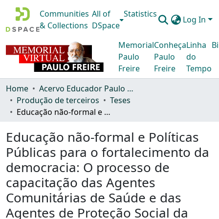
Communities
All of
Statistics
Log In
& Collections
DSpace
Memorial
Conheça
Linha
Bi
Paulo
Paulo
do
Freire
Freire
Tempo
Home
Acervo Educador Paulo Freire
Produção de terceiros
Teses
Educação não-formal e Políticas Públicas para o fortalecimento da democracia: O processo de capacitação das Agentes Comunitárias de Saúde e das Agentes de Proteção Social da Prefeitura de São Paulo, em educação ambiental associada à saúde
Educação não-formal e Políticas
Públicas para o fortalecimento da
democracia: O processo de
capacitação das Agentes
Comunitárias de Saúde e das
Agentes de Proteção Social da