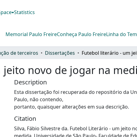
DSpace
Statistics
Memorial Paulo Freire
Conheça Paulo Freire
Linha do Te
ção de terceiros
Dissertações
m jeito novo de jogar na med
Description
Esta dissertação foi recuperada do repositório da U
Paulo, não contendo,
portanto, quaisquer alterações em sua descrição.
Citation
Silva, Fábio Silvestre da. Futebol Literário - um jeito 
medida. Universidade de São Paulo- Faculdade de Ed