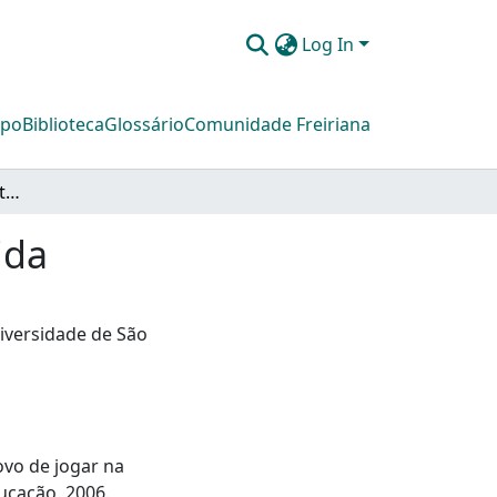
Log In
mpo
Biblioteca
Glossário
Comunidade Freiriana
Futebol literário - um jeito novo de jogar na medida
ida
niversidade de São
novo de jogar na
ucação. 2006.