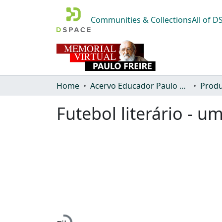
Communities & Collections
All of 
Home
Acervo Educador Paulo Freire
Produ
Futebol literário - u
Loading...