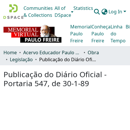
Communities
All of
Statistics
Log In
& Collections
DSpace
Memorial
Conheça
Linha
Bi
Paulo
Paulo
do
Freire
Freire
Tempo
Home
Acervo Educador Paulo Freire
Obra
Legislação
Publicação do Diário Oficial - Portaria 547, de 30-1-89
Publicação do Diário Oficial -
Portaria 547, de 30-1-89