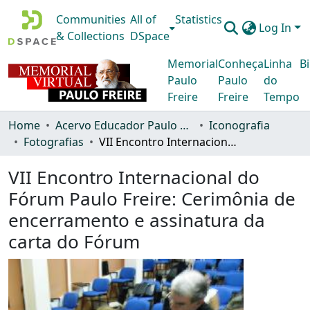
Communities
All of
Statistics
Log In
& Collections
DSpace
Memorial
Conheça
Linha
Bi
Paulo
Paulo
do
Freire
Freire
Tempo
Home
Acervo Educador Paulo Freire
Iconografia
Fotografias
VII Encontro Internacional do Fórum Paulo Freire: Cerimônia de encerramento e assinatura da carta do Fórum
VII Encontro Internacional do
Fórum Paulo Freire: Cerimônia de
encerramento e assinatura da
carta do Fórum