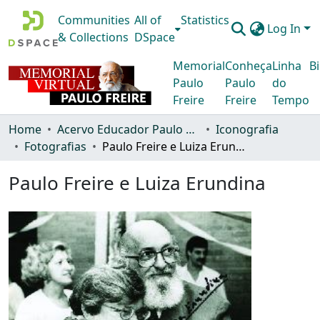
Communities
All of
Statistics
Log In
& Collections
DSpace
Memorial
Conheça
Linha
Bi
Paulo
Paulo
do
Freire
Freire
Tempo
Home
Acervo Educador Paulo Freire
Iconografia
Fotografias
Paulo Freire e Luiza Erundina
Paulo Freire e Luiza Erundina