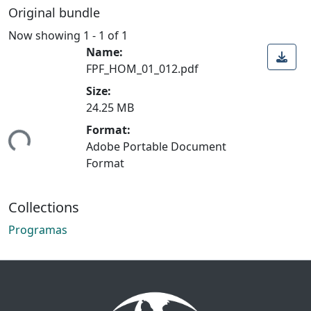
Original bundle
Now showing
1 - 1 of 1
Name:
FPF_HOM_01_012.pdf
Size:
24.25 MB
Format:
ing...
Adobe Portable Document
Format
Collections
Programas