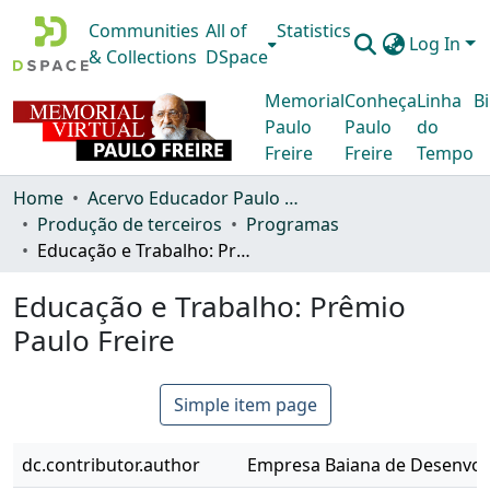
Communities
All of
Statistics
Log In
& Collections
DSpace
Memorial
Conheça
Linha
Bi
Paulo
Paulo
do
Freire
Freire
Tempo
Home
Acervo Educador Paulo Freire
Produção de terceiros
Programas
Educação e Trabalho: Prêmio Paulo Freire
Educação e Trabalho: Prêmio
Paulo Freire
Simple item page
dc.contributor.author
Empresa Baiana de Desenvol