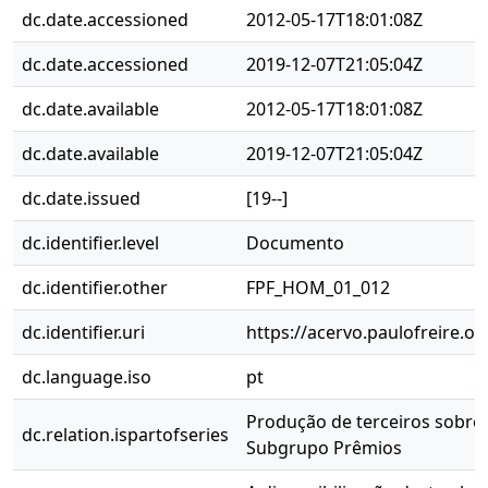
dc.date.accessioned
2012-05-17T18:01:08Z
dc.date.accessioned
2019-12-07T21:05:04Z
dc.date.available
2012-05-17T18:01:08Z
dc.date.available
2019-12-07T21:05:04Z
dc.date.issued
[19--]
dc.identifier.level
Documento
dc.identifier.other
FPF_HOM_01_012
dc.identifier.uri
https://acervo.paulofreire.o
dc.language.iso
pt
Produção de terceiros sobre 
dc.relation.ispartofseries
Subgrupo Prêmios