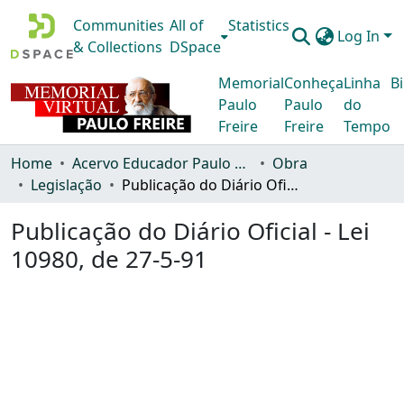
Communities
All of
Statistics
Log In
& Collections
DSpace
Memorial
Conheça
Linha
Bi
Paulo
Paulo
do
Freire
Freire
Tempo
Home
Acervo Educador Paulo Freire
Obra
Legislação
Publicação do Diário Oficial - Lei 10980, de 27-5-91
Publicação do Diário Oficial - Lei
10980, de 27-5-91