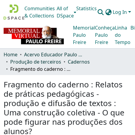
Communities
All of
Statistics
Log In
& Collections
DSpace
Memorial
Conheça
Linha
Bi
Paulo
Paulo
do
Freire
Freire
Tempo
Home
Acervo Educador Paulo Freire
Produção de terceiros
Cadernos
Fragmento do caderno : Relatos de práticas pedagógicas - produção e difusão de textos : Uma construção coletiva - O que pode figurar nas produções dos alunos?
Fragmento do caderno : Relatos
de práticas pedagógicas -
produção e difusão de textos :
Uma construção coletiva - O que
pode figurar nas produções dos
alunos?