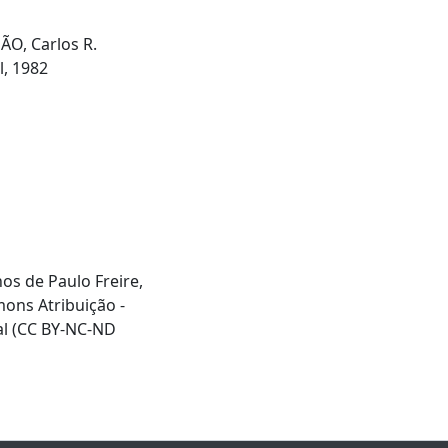
ÃO, Carlos R.
l, 1982
hos de Paulo Freire,
mons Atribuição -
al (CC BY-NC-ND