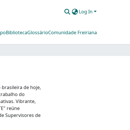
Log In
mpo
Biblioteca
Glossário
Comunidade Freiriana
brasileira de hoje,
 trabalho do
ativas. Vibrante,
TE" reúne
de Supervisores de