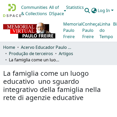
Communities
All of
Statistics
Log In
& Collections
DSpace
Memorial
Conheça
Linha
Bi
Paulo
Paulo
do
Freire
Freire
Tempo
Home
Acervo Educador Paulo Freire
Produção de terceiros
Artigos
La famiglia come un luogo educativo ­ uno sguardo integrativo della famiglia nella rete di agenzie educative
La famiglia come un luogo
educativo ­ uno sguardo
integrativo della famiglia nella
rete di agenzie educative