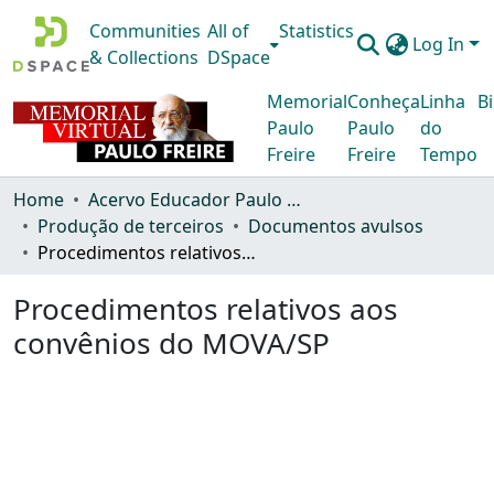
Communities
All of
Statistics
Log In
& Collections
DSpace
Memorial
Conheça
Linha
Bi
Paulo
Paulo
do
Freire
Freire
Tempo
Home
Acervo Educador Paulo Freire
Produção de terceiros
Documentos avulsos
Procedimentos relativos aos convênios do MOVA/SP
Procedimentos relativos aos
convênios do MOVA/SP