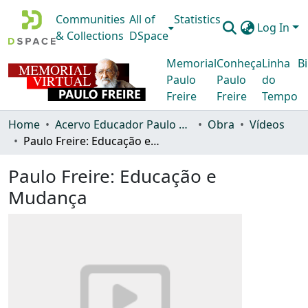
Communities
All of
Statistics
Log In
& Collections
DSpace
Memorial
Conheça
Linha
Bi
Paulo
Paulo
do
Freire
Freire
Tempo
Home
Acervo Educador Paulo Freire
Obra
Vídeos
Paulo Freire: Educação e Mudança
Paulo Freire: Educação e
Mudança