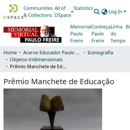
Communities
All of
Statistics
Log In
& Collections
DSpace
Memorial
Conheça
Linha
Bi
Paulo
Paulo
do
Freire
Freire
Tempo
Home
Acervo Educador Paulo Freire
Iconografia
Objetos tridimensionais
Prêmio Manchete de Educação
Prêmio Manchete de Educação