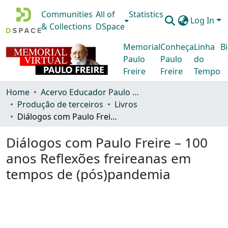
Communities
All of
Statistics
Log In
& Collections
DSpace
Memorial
Conheça
Linha
Bi
Paulo
Paulo
do
Freire
Freire
Tempo
Home
Acervo Educador Paulo Freire
Produção de terceiros
Livros
Diálogos com Paulo Freire – 100 anos Reflexões freireanas em tempos de (pós)pandemia
Diálogos com Paulo Freire – 100
anos Reflexões freireanas em
tempos de (pós)pandemia