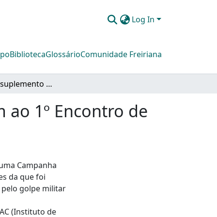
Log In
mpo
Biblioteca
Glossário
Comunidade Freiriana
Nô Pintcha: suplemento especial em homenagem ao 1º Encontro de Educadores
 ao 1º Encontro de
ar uma Campanha
es da que foi
pelo golpe militar
AC (Instituto de