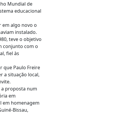
elho Mundial de
istema educacional
r em algo novo o
aviam instalado.
80, teve o objetivo
em conjunto com o
, fiel às
r que Paulo Freire
 a situação local,
vite.
r a proposta num
ória em
ial em homenagem
Guiné-Bissau,