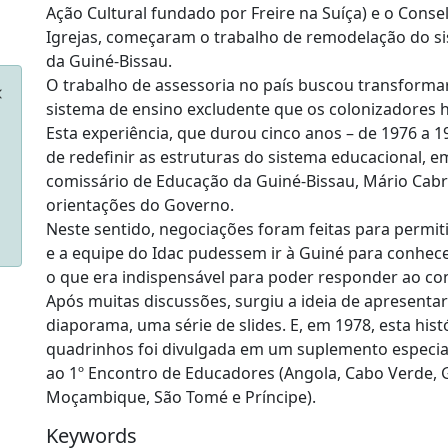
Ação Cultural fundado por Freire na Suíça) e o Cons
Igrejas, começaram o trabalho de remodelação do s
da Guiné-Bissau.
O trabalho de assessoria no país buscou transforma
sistema de ensino excludente que os colonizadores h
Esta experiência, que durou cinco anos – de 1976 a 19
de redefinir as estruturas do sistema educacional, 
comissário de Educação da Guiné-Bissau, Mário Cabral
orientações do Governo.
Neste sentido, negociações foram feitas para permiti
e a equipe do Idac pudessem ir à Guiné para conhecer
o que era indispensável para poder responder ao con
Após muitas discussões, surgiu a ideia de apresenta
diaporama, uma série de slides. E, em 1978, esta hist
quadrinhos foi divulgada em um suplemento espec
ao 1º Encontro de Educadores (Angola, Cabo Verde, 
Moçambique, São Tomé e Príncipe).
Keywords