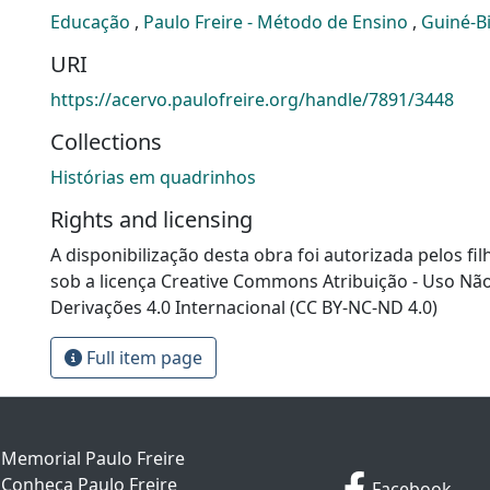
Educação
,
Paulo Freire - Método de Ensino
,
Guiné-B
URI
https://acervo.paulofreire.org/handle/7891/3448
Collections
Histórias em quadrinhos
Rights and licensing
A disponibilização desta obra foi autorizada pelos fil
sob a licença Creative Commons Atribuição - Uso Nã
Derivações 4.0 Internacional (CC BY-NC-ND 4.0)
Full item page
Memorial Paulo Freire
Conheça Paulo Freire
Facebook