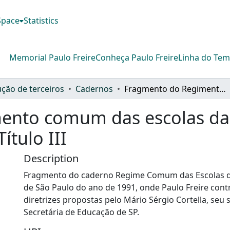
DSpace
Statistics
Memorial Paulo Freire
Conheça Paulo Freire
Linha do Te
ção de terceiros
Cadernos
Fragmento do Regimento comum das escolas da rede municipal de São Paulo de 1991 – Título III
ento comum das escolas da 
ítulo III
Description
Fragmento do caderno Regime Comum das Escolas d
de São Paulo do ano de 1991, onde Paulo Freire cont
diretrizes propostas pelo Mário Sérgio Cortella, seu
Secretária de Educação de SP.