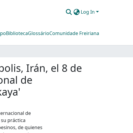
Log In
mpo
Biblioteca
Glossário
Comunidade Freiriana
lis, Irán, el 8 de
onal de
kaya'
ternacional de
 su práctica
pesinos, de quienes