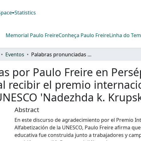
DSpace
Statistics
Memorial Paulo Freire
Conheça Paulo Freire
Linha do Te
Eventos
Palabras pronunciadas por Paulo Freire en Persépolis, Irán, el 8 de septiembre de 1975 al recibir el premio internacional de alfabetización de la UNESCO 'Nadezhda k. Krupskaya'
 por Paulo Freire en Persépo
l recibir el premio internaci
 UNESCO 'Nadezhda k. Krups
Abstract
En este discurso de agradecimiento por el Premio In
Alfabetización de la UNESCO, Paulo Freire afirma que
educativa fue construida junto a trabajadores y cam