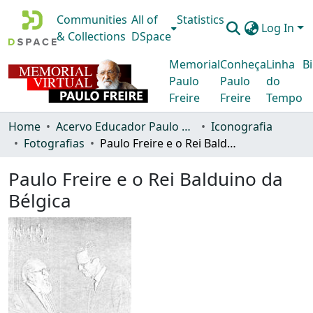
Communities
All of
Statistics
Log In
& Collections
DSpace
Memorial
Conheça
Linha
Bi
Paulo
Paulo
do
Freire
Freire
Tempo
Home
Acervo Educador Paulo Freire
Iconografia
Fotografias
Paulo Freire e o Rei Balduino da Bélgica
Paulo Freire e o Rei Balduino da
Bélgica