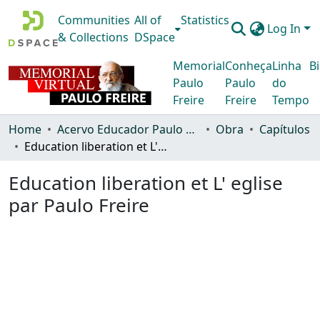
Communities
All of
Statistics
Log In
& Collections
DSpace
Memorial
Conheça
Linha
Bi
Paulo
Paulo
do
Freire
Freire
Tempo
Home
Acervo Educador Paulo Freire
Obra
Capítulos
Education liberation et L' eglise par Paulo Freire
Education liberation et L' eglise
par Paulo Freire