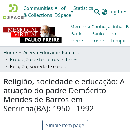
Communities
All of
Statistics
Log In
& Collections
DSpace
Memorial
Conheça
Linha
Bi
Paulo
Paulo
do
Freire
Freire
Tempo
Home
Acervo Educador Paulo Freire
Produção de terceiros
Teses
Religião, sociedade e educação: A atuação do padre Demócrito Mendes de Barros em Serrinha(BA): 1950 - 1992
Religião, sociedade e educação: A
atuação do padre Demócrito
Mendes de Barros em
Serrinha(BA): 1950 - 1992
Simple item page