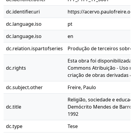
dc.identifier.uri
https://acervo.paulofreire.o
dc.language.iso
pt
dc.language.iso
en
dc.relation.ispartofseries
Produção de terceiros sobre P
Esta obra foi disponibilizada
dc.rights
Commons Atribuição - Uso nã
criação de obras derivadas 4
dc.subject.other
Freire, Paulo
Religião, sociedade e educaç
dc.title
Demócrito Mendes de Barros 
1992
dc.type
Tese