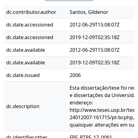
dc.contributor.author
Santos, Gildenor
dc.date.accessioned
2012-06-29T15:08:07Z
dc.date.accessioned
2019-12-09T02:35:18Z
dc.date.available
2012-06-29T15:08:07Z
dc.date.available
2019-12-09T02:35:18Z
dc.date.issued
2006
Esta dissertação/tese foi re
e dissertações da Universida
endereço:
dc.description
http://www.teses.usp.br/tese
24012007-161715/pt-br.php, 
quaisquer alterações em sua 
dc.identifier.other
FPF_PTPF_17_0061