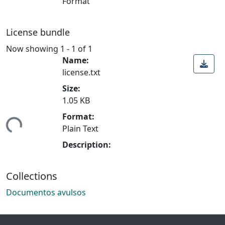
Format
License bundle
Now showing
1 - 1 of 1
Name:
license.txt
Size:
1.05 KB
Format:
ing...
Plain Text
Description:
Collections
Documentos avulsos