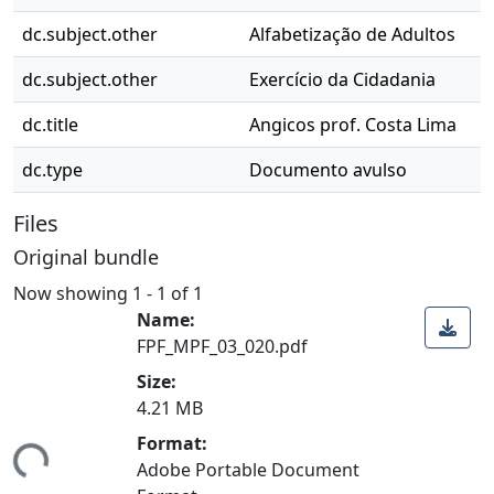
dc.subject.other
Alfabetização de Adultos
dc.subject.other
Exercício da Cidadania
dc.title
Angicos prof. Costa Lima
dc.type
Documento avulso
Files
Original bundle
Now showing
1 - 1 of 1
Name:
FPF_MPF_03_020.pdf
Size:
4.21 MB
Format:
ing...
Adobe Portable Document