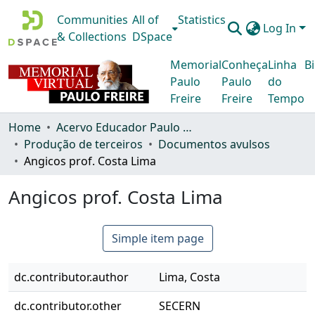
Communities
All of
Statistics
Log In
& Collections
DSpace
Memorial
Conheça
Linha
Bi
Paulo
Paulo
do
Freire
Freire
Tempo
Home
Acervo Educador Paulo Freire
Produção de terceiros
Documentos avulsos
Angicos prof. Costa Lima
Angicos prof. Costa Lima
Simple item page
dc.contributor.author
Lima, Costa
dc.contributor.other
SECERN