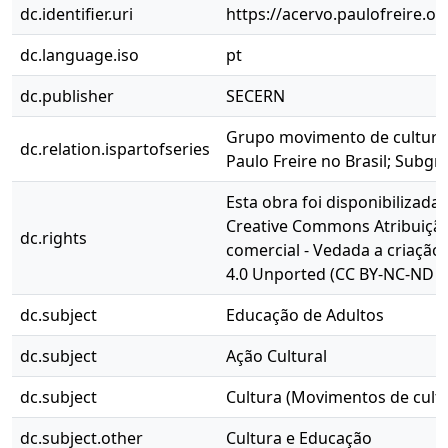
dc.identifier.uri
https://acervo.paulofreire.o
dc.language.iso
pt
dc.publisher
SECERN
Grupo movimento de cultura
dc.relation.ispartofseries
Paulo Freire no Brasil; Subg
Esta obra foi disponibilizada
Creative Commons Atribuição
dc.rights
comercial - Vedada a criação
4.0 Unported (CC BY-NC-ND 4
dc.subject
Educação de Adultos
dc.subject
Ação Cultural
dc.subject
Cultura (Movimentos de cult
dc.subject.other
Cultura e Educação