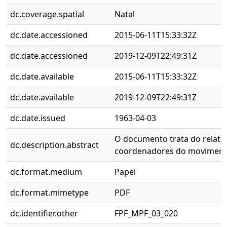
dc.coverage.spatial
Natal
dc.date.accessioned
2015-06-11T15:33:32Z
dc.date.accessioned
2019-12-09T22:49:31Z
dc.date.available
2015-06-11T15:33:32Z
dc.date.available
2019-12-09T22:49:31Z
dc.date.issued
1963-04-03
O documento trata do relato
dc.description.abstract
coordenadores do moviment
dc.format.medium
Papel
dc.format.mimetype
PDF
dc.identifier.other
FPF_MPF_03_020