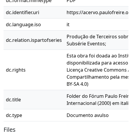
dc.format.mimetype
PDF
dc.identifier.uri
https://acervo.paulofreire.o
dc.language.iso
it
Produção de Terceiros sobre 
dc.relation.ispartofseries
Subsérie Eventos;
Esta obra foi doada ao Instit
disponibilizada para acesso 
dc.rights
Licença Creative Commons At
Compartilhamento pela mesma
BY-SA 4.0)
Folder do Fórum Paulo Freire
dc.title
Internacional (2000) em itali
dc.type
Documento avulso
Files