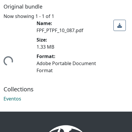
Original bundle
Now showing
1 - 1 of 1
Name:
FPF_PTPF_10_087.pdf
Size:
1.33 MB
Format:
ing...
Adobe Portable Document
Format
Collections
Eventos