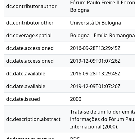
Fórum Paulo Freire II Encont
dc.contributor.author
Bologna
dc.contributor.other
Università Di Bologna
dc.coverage.spatial
Bologna - Emília-Romangna - I
dc.date.accessioned
2016-09-28T13:29:45Z
dc.date.accessioned
2019-12-09T01:07:26Z
dc.date.available
2016-09-28T13:29:45Z
dc.date.available
2019-12-09T01:07:26Z
dc.date.issued
2000
Trata-se de um folder em ita
dc.description.abstract
informações do Fórum Paulo 
Internacional (2000).