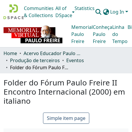
Communities
All of
Statistics
Log In
& Collections
DSpace
Memorial
Conheça
Linha
Bi
Paulo
Paulo
do
Freire
Freire
Tempo
Home
Acervo Educador Paulo Freire
Produção de terceiros
Eventos
Folder do Fórum Paulo Freire II Encontro Internacional (2000) em italiano
Folder do Fórum Paulo Freire II
Encontro Internacional (2000) em
italiano
Simple item page