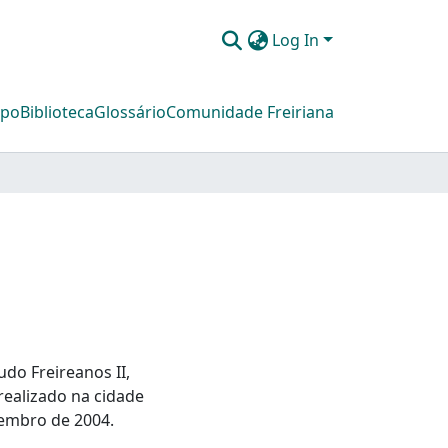
Log In
mpo
Biblioteca
Glossário
Comunidade Freiriana
do Freireanos II,
realizado na cidade
tembro de 2004.