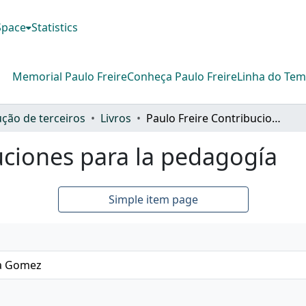
DSpace
Statistics
Memorial Paulo Freire
Conheça Paulo Freire
Linha do Te
ção de terceiros
Livros
Paulo Freire Contribuciones para la pedagogía
uciones para la pedagogía
Simple item page
ia Gomez