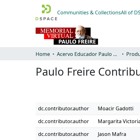
Communities & Collections
All of 
Home
Acervo Educador Paulo Freire
Produ
Paulo Freire Contrib
dc.contributor.author
Moacir Gadotti
dc.contributor.author
Margarita Victor
dc.contributor.author
Jason Mafra