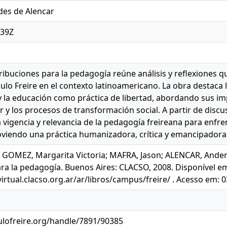
es de Alencar
:39Z
tribuciones para la pedagogía reúne análisis y reflexiones
lo Freire en el contexto latinoamericano. La obra destaca la
y la educación como práctica de libertad, abordando sus im
 y los procesos de transformación social. A partir de discus
la vigencia y relevancia de la pedagogía freireana para enf
viendo una práctica humanizadora, crítica y emancipadora
GOMEZ, Margarita Victoria; MAFRA, Jason; ALENCAR, Anders
ra la pedagogía. Buenos Aires: CLACSO, 2008. Disponível e
virtual.clacso.org.ar/ar/libros/campus/freire/ . Acesso em: 0
ulofreire.org/handle/7891/90385