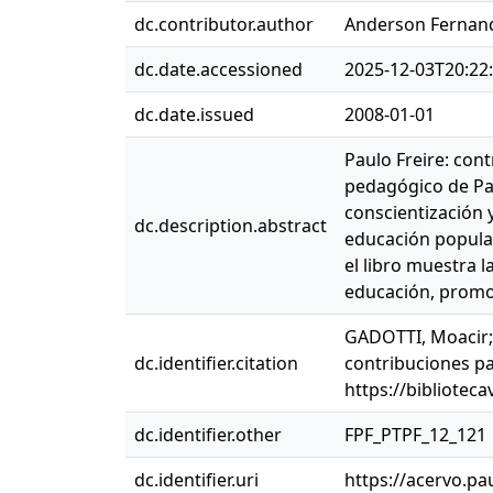
dc.contributor.author
Anderson Fernand
dc.date.accessioned
2025-12-03T20:22
dc.date.issued
2008-01-01
Paulo Freire: con
pedagógico de Pau
conscientización 
dc.description.abstract
educación popular
el libro muestra 
educación, promo
GADOTTI, Moacir; 
dc.identifier.citation
contribuciones pa
https://biblioteca
dc.identifier.other
FPF_PTPF_12_121
dc.identifier.uri
https://acervo.pa