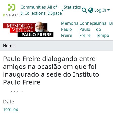
Communities
All of
Statistics
Log In
& Collections
DSpace
Memorial
Conheça
Linha
Bi
Paulo
Paulo
do
Freire
Freire
Tempo
Home
Paulo Freire dialogando entre
amigos na ocasião em que foi
inaugurado a sede do Instituto
Paulo Freire
Date
1991-04