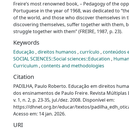
Freire’s most renowned book, – Pedagogy of the oppr
Portuguese in the year of 1968, was dedicated to “t
of the world, and those who discover themselves in 
discovering themselves, suffer together with them, b
struggle together with them” (FREIRE, 1987, p. 23).
Keywords
Educação
,
direitos humanos
,
currículo
,
conteúdos 
SOCIAL SCIENCES::Social sciences::Education
,
Human
Curriculum
,
contents and methodologies
Citation
PADILHA, Paulo Roberto. Educação em direitos huma
dos ensinamentos de Paulo Freire. Revista Múltiplas L
v. 1, n. 2, p. 23‑35, jul./dez. 2008. Disponível em:
https://dhnet.org.br/educar/textos/padilha_edh_otica
Acesso em: 14 jan. 2026.
URI