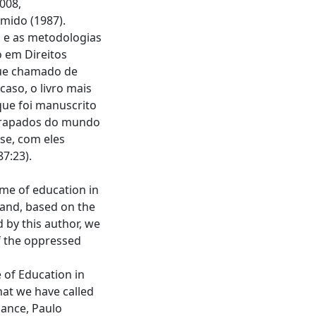
008,
mido (1987).
s e as metodologias
 em Direitos
ue chamado de
caso, o livro mais
que foi manuscrito
arrapados do mundo
se, com eles
7:23).
eme of education in
 and, based on the
d by this author, we
f the oppressed
 of Education in
at we have called
hance, Paulo