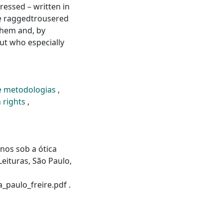
essed – written in
he raggedtrousered
them and, by
ut who especially
e metodologias
,
 rights
,
nos sob a ótica
eituras, São Paulo,
_paulo_freire.pdf .