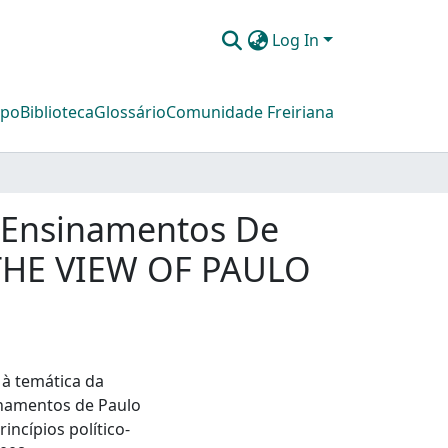
Log In
mpo
Biblioteca
Glossário
Comunidade Freiriana
 Ensinamentos De
THE VIEW OF PAULO
 à temática da
inamentos de Paulo
incípios político-