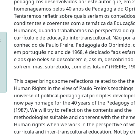
pedagógicos desenvolvidos por este autor que, em 2
homenageamos pelos 40 anos de Pedagogia do Opri
Tentaremos refletir sobre quais seriam os conteúdo
condizentes e coerentes com a temática da Educação
Humanos, quando trabalhamos na perspectiva do q
currículo e de educação intertranscultural. Não por a
conhecido de Paulo Freire, Pedagogia do Oprimido, 
em português no ano de 1968, é dedicado “aos esf
e aos que neles se descobrem e, assim, descobrindo-
sofrem, mas, sobretudo, com eles lutam” (FREIRE, 198
This paper brings some reflections related to the th
Human Rights in the view of Paulo Freire’s teachings
universe of political-pedagogical principles develope
now pay homage for the 40 years of the Pedagogy o
(1987). We will try to reflect on the contents and the
methodologies suitable and coherent with the theme
Human rights when we work in the perspective of wh
curricula and inter-transcultural education. Not by c