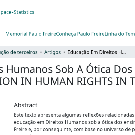
DSpace
Statistics
Memorial Paulo Freire
Conheça Paulo Freire
Linha do Te
ção de terceiros
Artigos
Educação Em Direitos Humanos Sob A Ótica Dos Ensinamentos De Paulo Freire EDUCATION IN HUMAN RIGHTS IN THE VIEW OF PAULO FREIRE’S TEACHINGS
os Humanos Sob A Ótica Dos
TION IN HUMAN RIGHTS IN 
Abstract
Este texto apresenta algumas reflexões relacionadas
educação em Direitos Humanos sob a ótica dos ens
Freire e, por conseguinte, com base no universo de pr