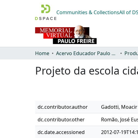
Communities & Collections
All of 
Home
Acervo Educador Paulo Freire
Produ
Projeto da escola ci
dc.contributor.author
Gadotti, Moacir
dc.contributor.other
Romão, José Eu
dc.date.accessioned
2012-07-19T14: