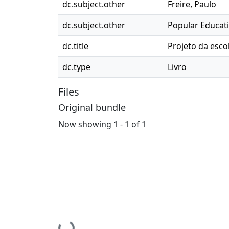
dc.subject.other
Freire, Paulo
dc.subject.other
Popular Educat
dc.title
Projeto da esco
dc.type
Livro
Files
Original bundle
Now showing
1 - 1 of 1