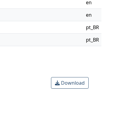
en
en
pt_BR
pt_BR
Download