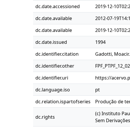
dc.date.accessioned
2019-12-10T02:
dc.date.available
2012-07-19T14:
dc.date.available
2019-12-10T02:
dc.date.issued
1994
dc.identifier.citation
Gadotti, Moacir
dc.identifier.other
FPF_PTPF_12_0
dc.identifier.uri
https://acervo.
dc.language.iso
pt
dc.relation.ispartofseries
Produção de ter
(c) Instituto P
dc.rights
Sem Derivações 