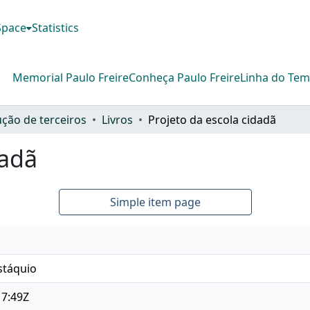
DSpace
Statistics
Memorial Paulo Freire
Conheça Paulo Freire
Linha do Te
ção de terceiros
Livros
Projeto da escola cidadã
dadã
Simple item page
stáquio
17:49Z