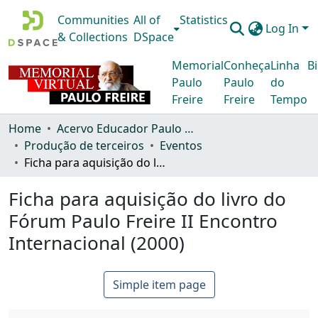
Communities
All of
Statistics
Log In
& Collections
DSpace
Memorial
Conheça
Linha
Bi
Paulo
Paulo
do
Freire
Freire
Tempo
Home
Acervo Educador Paulo Freire
Produção de terceiros
Eventos
Ficha para aquisição do livro do Fórum Paulo Freire II Encontro Internacional (2000)
Ficha para aquisição do livro do
Fórum Paulo Freire II Encontro
Internacional (2000)
Simple item page