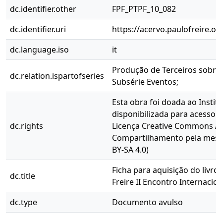
dc.identifier.other
FPF_PTPF_10_082
dc.identifier.uri
https://acervo.paulofreire.o
dc.language.iso
it
Produção de Terceiros sobre 
dc.relation.ispartofseries
Subsérie Eventos;
Esta obra foi doada ao Instit
disponibilizada para acesso 
dc.rights
Licença Creative Commons At
Compartilhamento pela mesma
BY-SA 4.0)
Ficha para aquisição do livr
dc.title
Freire II Encontro Internacion
dc.type
Documento avulso