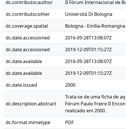
dc.contributor.author
II Fórum Internacional de Bo
dc.contributor.other
Università Di Bologna
dc.coverage.spatial
Bologna - Emília-Romangna - I
dc.date.accessioned
2016-09-28T13:08:07Z
dc.date.accessioned
2019-12-09T01:15:27Z
dc.date.available
2016-09-28T13:08:07Z
dc.date.available
2019-12-09T01:15:27Z
dc.date.issued
2000
Trata-se de uma ficha de aqui
dc.description.abstract
Fórum Paulo Freire II Encont
realizado em 2000.
dc.format.mimetype
PDF